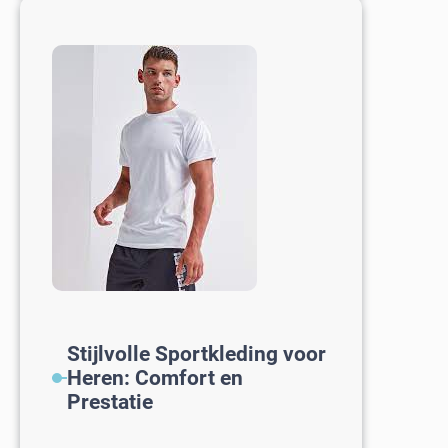
Heren
Schoenen:
Comfort
en
Kwaliteit
in
één!
Stijlvolle Sportkleding voor
Heren: Comfort en
Prestatie