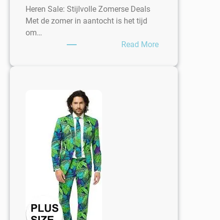
Heren Sale: Stijlvolle Zomerse Deals
Met de zomer in aantocht is het tijd
om…
:
Read More
Korte
Broek
Heren
Sale:
Zomerse
Deals
voor
Mannen