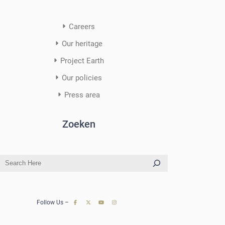
Careers
Our heritage
Project Earth
Our policies
Press area
Zoeken
S
e
a
r
Follow Us –
c
h