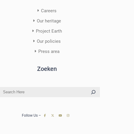
Careers
Our heritage
Project Earth
Our policies
Press area
Zoeken
S
e
a
r
Follow Us –
c
h