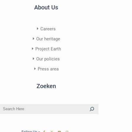
About Us
Careers
Our heritage
Project Earth
Our policies
Press area
Zoeken
S
e
a
r