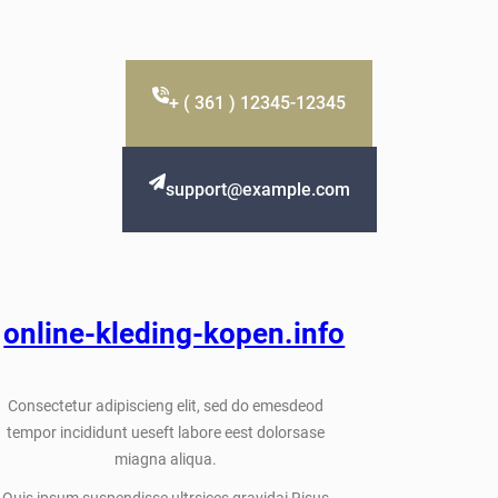
+ ( 361 ) 12345-12345
support@example.com
online-kleding-kopen.info
Consectetur adipiscieng elit, sed do emesdeod
tempor incididunt ueseft labore eest dolorsase
miagna aliqua.
Quis ipsum suspendisse ultrsices gravidai Risus