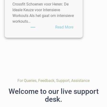
Crossfit Schoenen voor Heren: De
Ideale Keuze voor Intensieve
Workouts Als het gaat om intensieve
workouts…
:
Read More
Kies
de
Beste
Crossfit
Schoenen
voor
Heren
voor
Optimaal
For Queries, Feedback, Support, Assistance
Comfort
Welcome to our live support
en
Prestaties
desk.