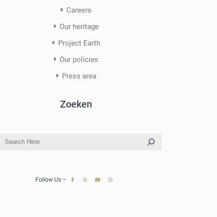
Careers
Our heritage
Project Earth
Our policies
Press area
Zoeken
S
e
a
r
Follow Us –
c
h