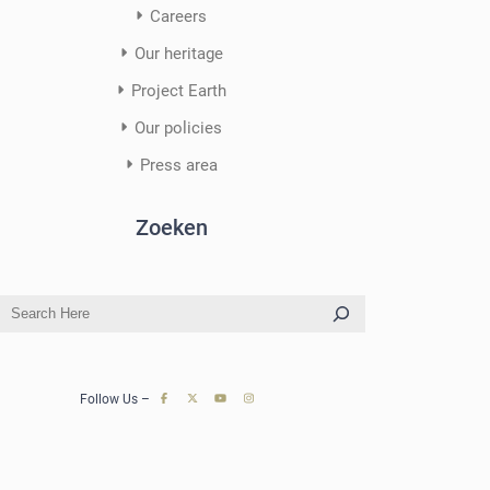
Careers
Our heritage
Project Earth
Our policies
Press area
Zoeken
S
e
a
r
Follow Us –
c
h