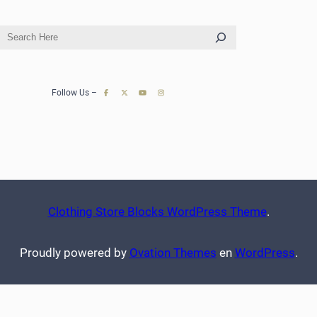
S
e
a
r
Follow Us –
c
h
Clothing Store Blocks WordPress Theme
.
Proudly powered by
Ovation Themes
en
WordPress
.