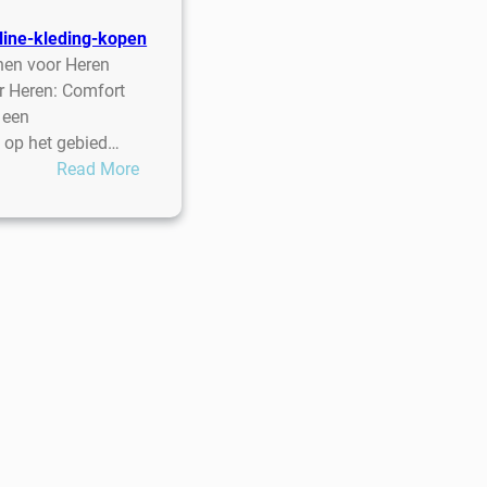
line-kleding-kopen
nen voor Heren
 Heren: Comfort
 een
 op het gebied…
:
Read More
Stijlvolle
ASICS
Schoenen
voor
Heren:
Comfort
en
Prestatie