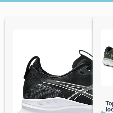
To
lo