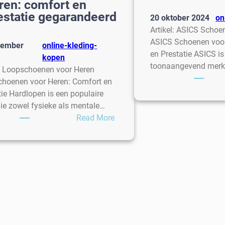
ren: comfort en
estatie gegarandeerd
20 oktober 2024
on
Artikel: ASICS Schoe
ASICS Schoenen voor
cember
online-kleding-
en Prestatie ASICS is
kopen
toonaangevend merk
l: Loopschoenen voor Heren
hoenen voor Heren: Comfort en
tie Hardlopen is een populaire
die zowel fysieke als mentale…
:
Read More
Topkwaliteit
loopschoenen
voor
heren:
comfort
en
prestatie
gegarandeerd