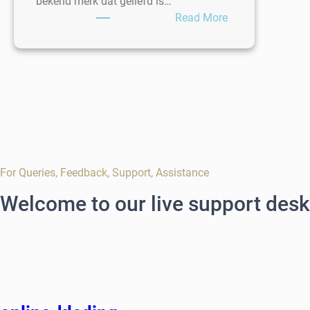
bekend merk dat geliefd is…
:
Read More
ASICS
Loopschoenen
voor
Heren:
Comfort
en
Prestatie
For Queries, Feedback, Support, Assistance
Welcome to our live support desk