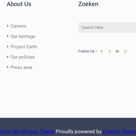
About Us
Zoeken
S
Careers
e
Our heritage
a
Project Earth
r
Follow Us –
c
Our policies
h
Press area
Blocks WordPress Theme
.
Proudly powered by
Ovation Them