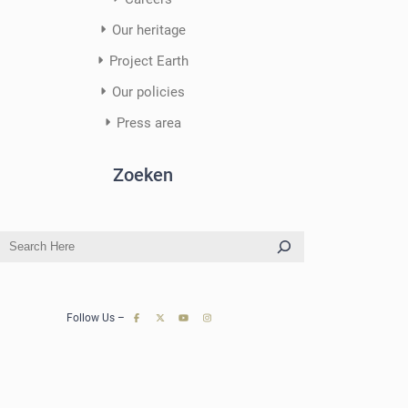
Our heritage
Project Earth
Our policies
Press area
Zoeken
S
e
a
r
Follow Us –
c
h