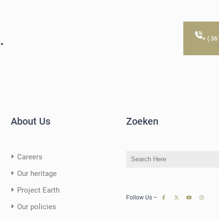
.
+ ( 3
About Us
Zoeken
S
Careers
e
Our heritage
a
Project Earth
r
Follow Us –
c
Our policies
h