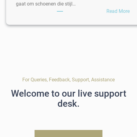
gaat om schoenen die stijl…
:
Read More
Stij
TO
Sc
voo
Her
Mo
me
een
Mis
For Queries, Feedback, Support, Assistance
Welcome to our live support
desk.