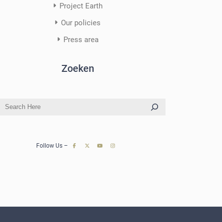
Project Earth
Our policies
Press area
Zoeken
S
e
a
r
Follow Us –
c
h