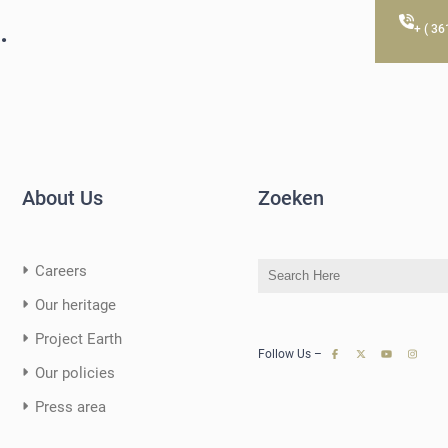
.
+ ( 3
About Us
Zoeken
S
Careers
e
Our heritage
a
Project Earth
r
Follow Us –
c
Our policies
h
Press area