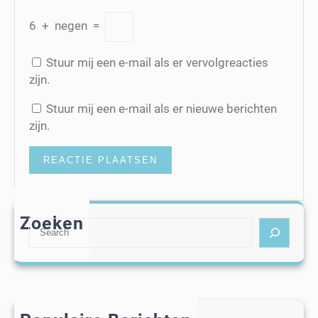
6
+
negen
=
Stuur mij een e-mail als er vervolgreacties
zijn.
Stuur mij een e-mail als er nieuwe berichten
zijn.
Zoeken
S
e
a
r
c
h