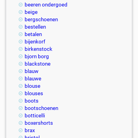
beeren ondergoed
beige
bergschoenen
bestellen
betalen
bijenkorf
birkenstock
bjorn borg
blackstone
blauw
blauwe
blouse
blouses
boots
bootschoenen
botticelli
boxershorts
brax
bristol