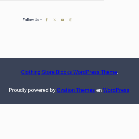
e
a
r
Follow Us –
c
h
Clothing Store Blocks WordPress Theme
.
Proudly powered by
Ovation Themes
en
WordPress
.