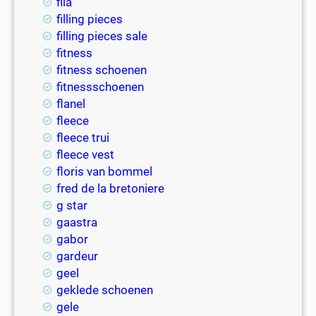
fila
filling pieces
filling pieces sale
fitness
fitness schoenen
fitnessschoenen
flanel
fleece
fleece trui
fleece vest
floris van bommel
fred de la bretoniere
g star
gaastra
gabor
gardeur
geel
geklede schoenen
gele