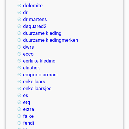
dolomite
dr
dr martens
dsquared2
duurzame kleding
duurzame kledingmerken
dwrs
ecco
eerlijke kleding
elastiek
emporio armani
enkellaars
enkellaarsjes
es
etq
extra
falke
fendi