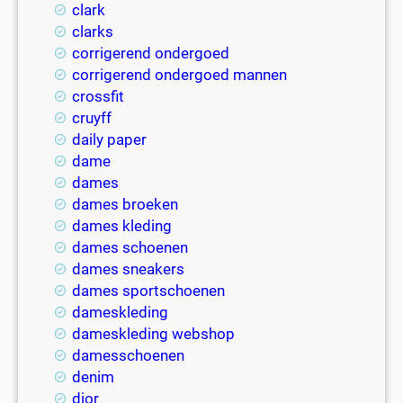
clark
clarks
corrigerend ondergoed
corrigerend ondergoed mannen
crossfit
cruyff
daily paper
dame
dames
dames broeken
dames kleding
dames schoenen
dames sneakers
dames sportschoenen
dameskleding
dameskleding webshop
damesschoenen
denim
dior