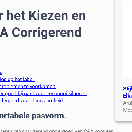
r het Kiezen en
A Corrigerend
.
es op het label.
sproblemen te voorkomen.
Sti
r goed bij past voor een mooi silhouet.
Elk
ondergoed voor duurzaamheid.
Art
Mod
fortabele pasvorm.
lecteren van corrigerend ondergoed van C&A voor een