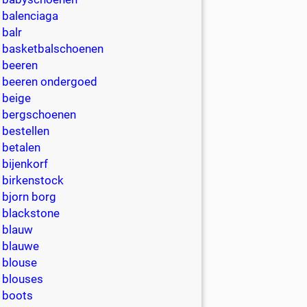
balenciaga
balr
basketbalschoenen
beeren
beeren ondergoed
beige
bergschoenen
bestellen
betalen
bijenkorf
birkenstock
bjorn borg
blackstone
blauw
blauwe
blouse
blouses
boots