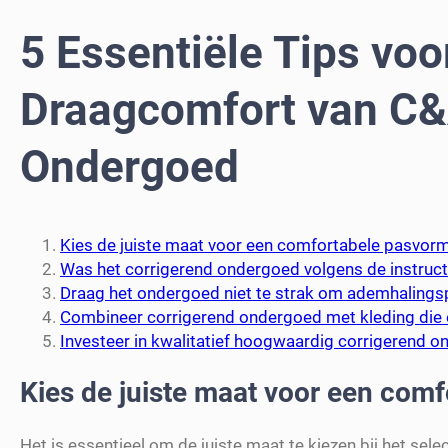
5 Essentiële Tips voo
Draagcomfort van C&
Ondergoed
Kies de juiste maat voor een comfortabele pasvorm
Was het corrigerend ondergoed volgens de instructi
Draag het ondergoed niet te strak om ademhaling
Combineer corrigerend ondergoed met kleding die e
Investeer in kwalitatief hoogwaardig corrigerend 
Kies de juiste maat voor een com
Het is essentieel om de juiste maat te kiezen bij het se