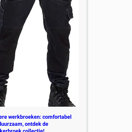
ere werkbroeken: comfortabel
duurzaam, ontdek de
jkerbroek collectie!