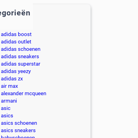
egorieën
2018
adidas
adidas boost
adidas outlet
adidas schoenen
adidas sneakers
adidas superstar
adidas yeezy
adidas zx
air max
alexander mcqueen
armani
asic
asics
asics schoenen
asics sneakers
babyschoenen