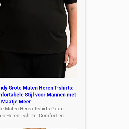
ndy Grote Maten Heren T-shirts:
fortabele Stijl voor Mannen met
 Maatje Meer
te Maten Heren T-shirts Grote
en Heren T-shirts: Comfort en…