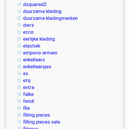
dsquared2
duurzame kleding
duurzame kledingmerken
dwrs
ecco
eerlijke kleding
elastiek
emporio armani
enkellaars
enkellaarsjes
es
etq
extra
falke
fendi
fila
filling pieces
filling pieces sale
fitness