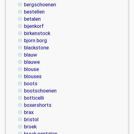
bergschoenen
bestellen
betalen
bijenkorf
birkenstock
bjorn borg
blackstone
blauw
blauwe
blouse
blouses
boots
bootschoenen
botticelli
boxershorts
brax
bristol
broek
broek pantalon