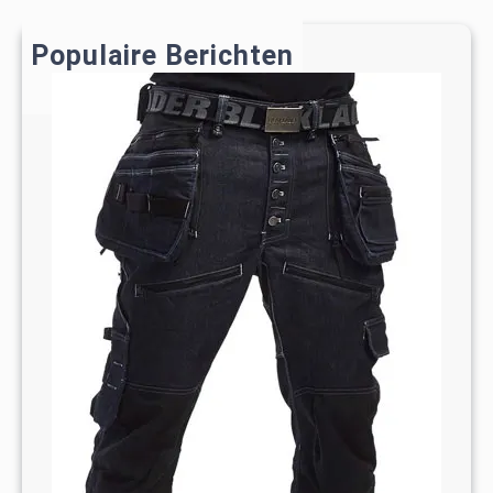
c
h
Populaire Berichten