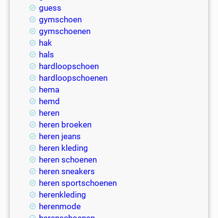
guess
gymschoen
gymschoenen
hak
hals
hardloopschoen
hardloopschoenen
hema
hemd
heren
heren broeken
heren jeans
heren kleding
heren schoenen
heren sneakers
heren sportschoenen
herenkleding
herenmode
herenschoenen