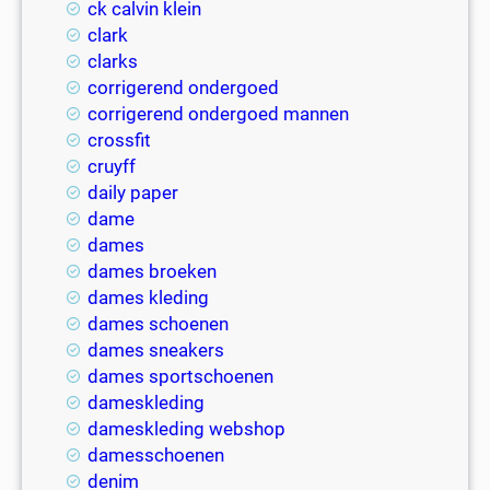
ck calvin klein
clark
clarks
corrigerend ondergoed
corrigerend ondergoed mannen
crossfit
cruyff
daily paper
dame
dames
dames broeken
dames kleding
dames schoenen
dames sneakers
dames sportschoenen
dameskleding
dameskleding webshop
damesschoenen
denim