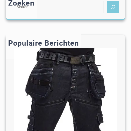
Zoeken
S
e
a
r
c
h
Populaire Berichten