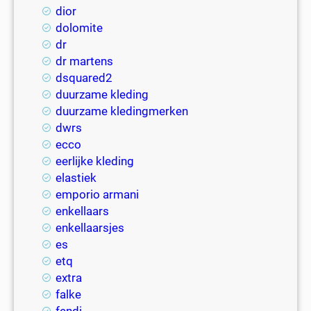
dior
dolomite
dr
dr martens
dsquared2
duurzame kleding
duurzame kledingmerken
dwrs
ecco
eerlijke kleding
elastiek
emporio armani
enkellaars
enkellaarsjes
es
etq
extra
falke
fendi