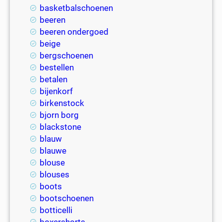
basketbalschoenen
beeren
beeren ondergoed
beige
bergschoenen
bestellen
betalen
bijenkorf
birkenstock
bjorn borg
blackstone
blauw
blauwe
blouse
blouses
boots
bootschoenen
botticelli
boxershorts