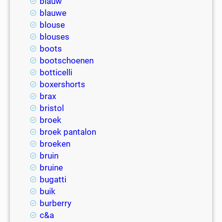
blauw
blauwe
blouse
blouses
boots
bootschoenen
botticelli
boxershorts
brax
bristol
broek
broek pantalon
broeken
bruin
bruine
bugatti
buik
burberry
c&a