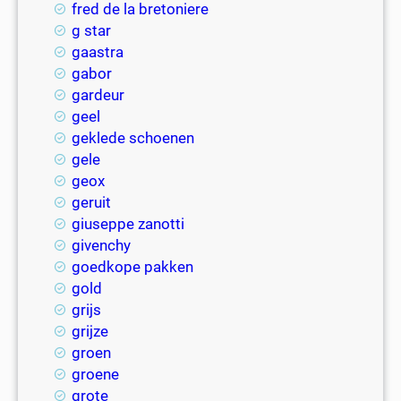
fred de la bretoniere
g star
gaastra
gabor
gardeur
geel
geklede schoenen
gele
geox
geruit
giuseppe zanotti
givenchy
goedkope pakken
gold
grijs
grijze
groen
groene
grote