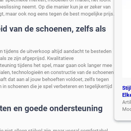
 beslissing neemt. Op die manier kun je er zeker van
jgt, maar ook nog eens tegen de best mogelijke prijs.
id van de schoenen, zelfs als
 tijdens de uitverkoop altijd aandacht te besteden
ls ze zijn afgeprijsd. Kwalitatieve
teuning tijdens het spel, maar gaan ook langer mee
alen, technologieën en constructie van de schoenen
ft dat aan al jouw behoeften voldoet, zelfs tegen
 in schoenen die je spel verbeteren en tegelijkertijd
Sti
Elk
Art
tten en goede ondersteuning
Mod
niet alleen stijlvol zijn, maar vooral comfortabel