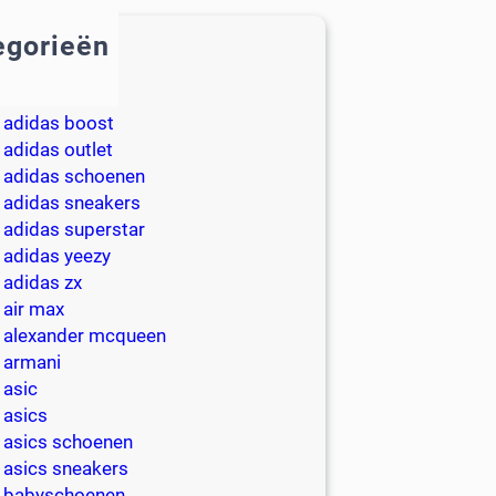
egorieën
2018
adidas
adidas boost
adidas outlet
adidas schoenen
adidas sneakers
adidas superstar
adidas yeezy
adidas zx
air max
alexander mcqueen
armani
asic
asics
asics schoenen
asics sneakers
babyschoenen