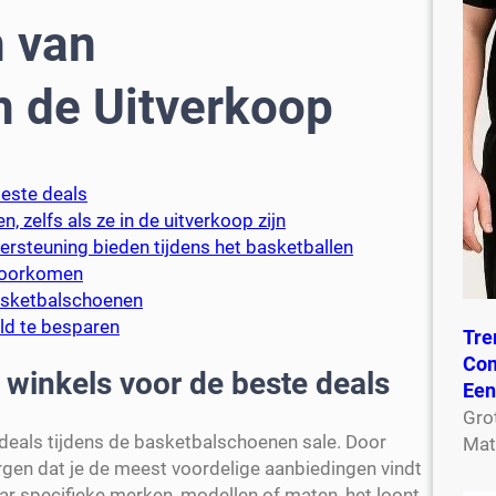
n van
n de Uitverkoop
beste deals
 zelfs als ze in de uitverkoop zijn
ersteuning bieden tijdens het basketballen
 voorkomen
basketbalschoenen
ld te besparen
Tre
Com
e winkels voor de beste deals
Een
Gro
e deals tijdens de basketbalschoenen sale. Door
Mat
 zorgen dat je de meest voordelige aanbiedingen vindt
ar specifieke merken, modellen of maten, het loont