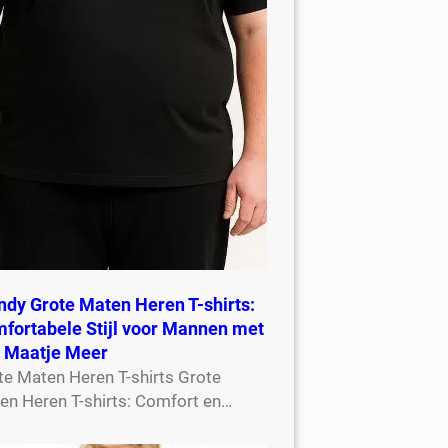
ndy Grote Maten Heren T-shirts:
fortabele Stijl voor Mannen met
 Maatje Meer
te Maten Heren T-shirts Grote
en Heren T-shirts: Comfort en…