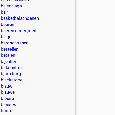
balenciaga
balr
basketbalschoenen
beeren
beeren ondergoed
beige
bergschoenen
bestellen
betalen
bijenkorf
birkenstock
bjorn borg
blackstone
blauw
blauwe
blouse
blouses
boots