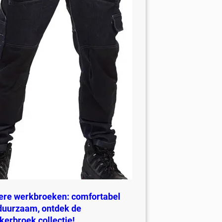
ere werkbroeken: comfortabel
duurzaam, ontdek de
jkerbroek collectie!