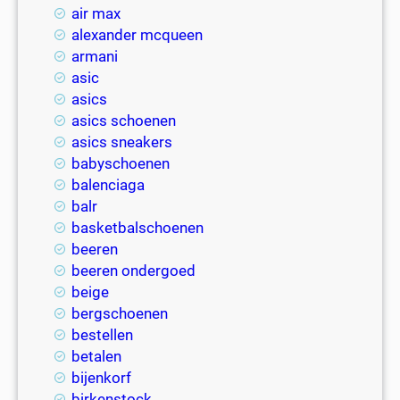
air max
alexander mcqueen
armani
asic
asics
asics schoenen
asics sneakers
babyschoenen
balenciaga
balr
basketbalschoenen
beeren
beeren ondergoed
beige
bergschoenen
bestellen
betalen
bijenkorf
birkenstock