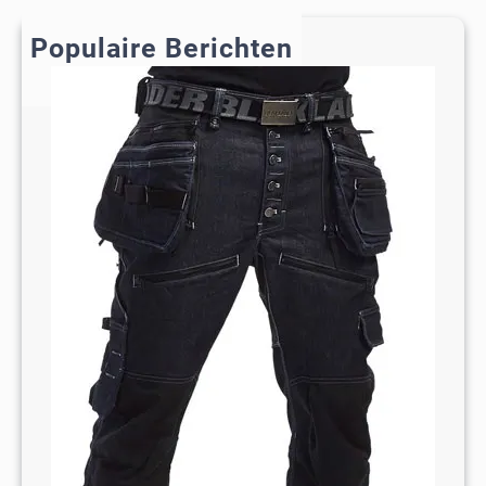
c
h
Populaire Berichten