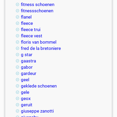
fitness schoenen
fitnessschoenen
flanel
fleece
fleece trui
fleece vest
floris van bommel
fred de la bretoniere
g star
gaastra
gabor
gardeur
geel
geklede schoenen
gele
geox
geruit
giuseppe zanotti