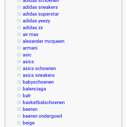
adidas schoenen
adidas sneakers
adidas superstar
adidas yeezy
adidas zx
air max
alexander mcqueen
armani
asic
asics
asics schoenen
asics sneakers
babyschoenen
balenciaga
balr
basketbalschoenen
beeren
beeren ondergoed
beige