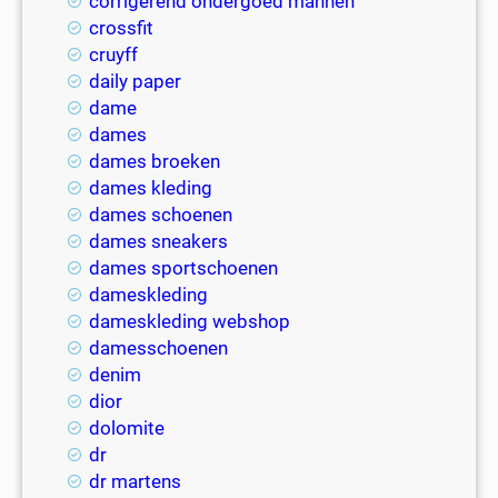
corrigerend ondergoed mannen
crossfit
cruyff
daily paper
dame
dames
dames broeken
dames kleding
dames schoenen
dames sneakers
dames sportschoenen
dameskleding
dameskleding webshop
damesschoenen
denim
dior
dolomite
dr
dr martens