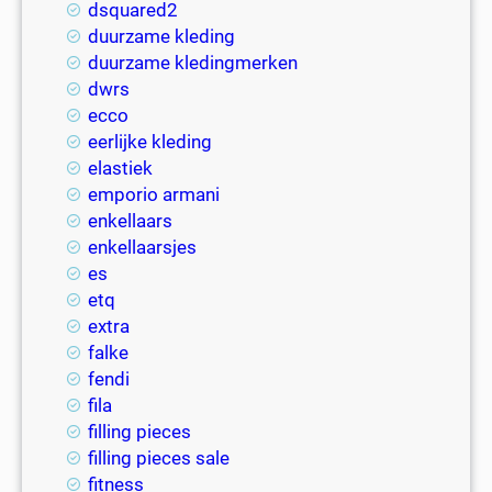
dsquared2
duurzame kleding
duurzame kledingmerken
dwrs
ecco
eerlijke kleding
elastiek
emporio armani
enkellaars
enkellaarsjes
es
etq
extra
falke
fendi
fila
filling pieces
filling pieces sale
fitness