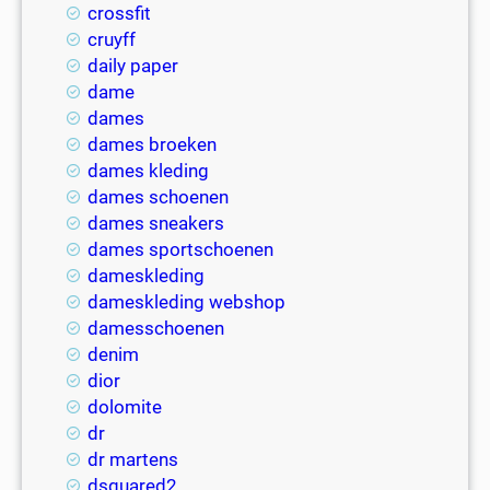
crossfit
cruyff
daily paper
dame
dames
dames broeken
dames kleding
dames schoenen
dames sneakers
dames sportschoenen
dameskleding
dameskleding webshop
damesschoenen
denim
dior
dolomite
dr
dr martens
dsquared2