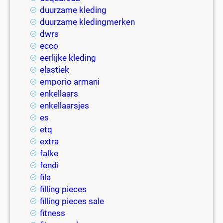
duurzame kleding
duurzame kledingmerken
dwrs
ecco
eerlijke kleding
elastiek
emporio armani
enkellaars
enkellaarsjes
es
etq
extra
falke
fendi
fila
filling pieces
filling pieces sale
fitness