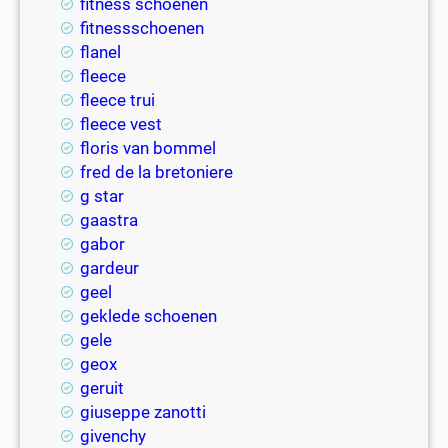
fitness schoenen
fitnessschoenen
flanel
fleece
fleece trui
fleece vest
floris van bommel
fred de la bretoniere
g star
gaastra
gabor
gardeur
geel
geklede schoenen
gele
geox
geruit
giuseppe zanotti
givenchy