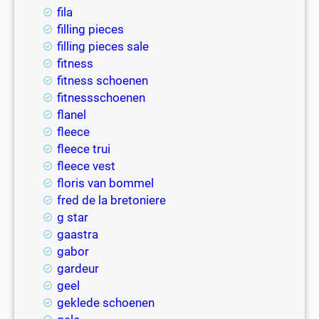
fila
filling pieces
filling pieces sale
fitness
fitness schoenen
fitnessschoenen
flanel
fleece
fleece trui
fleece vest
floris van bommel
fred de la bretoniere
g star
gaastra
gabor
gardeur
geel
geklede schoenen