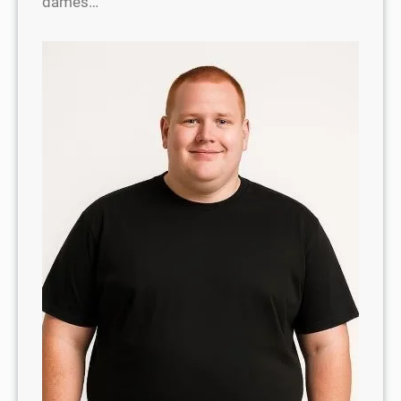
dames…