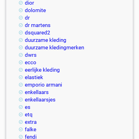
dior
dolomite
dr
dr martens
dsquared2
duurzame kleding
duurzame kledingmerken
dwrs
ecco
eerlijke kleding
elastiek
emporio armani
enkellaars
enkellaarsjes
es
etq
extra
falke
fendi