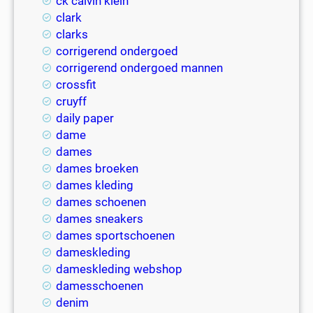
ck calvin klein
clark
clarks
corrigerend ondergoed
corrigerend ondergoed mannen
crossfit
cruyff
daily paper
dame
dames
dames broeken
dames kleding
dames schoenen
dames sneakers
dames sportschoenen
dameskleding
dameskleding webshop
damesschoenen
denim