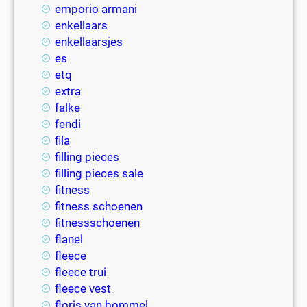
emporio armani
enkellaars
enkellaarsjes
es
etq
extra
falke
fendi
fila
filling pieces
filling pieces sale
fitness
fitness schoenen
fitnessschoenen
flanel
fleece
fleece trui
fleece vest
floris van bommel