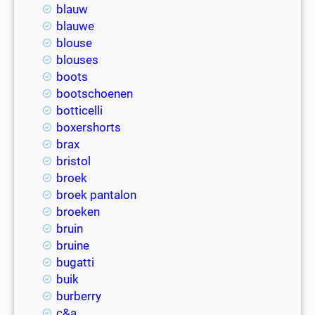
blauw
blauwe
blouse
blouses
boots
bootschoenen
botticelli
boxershorts
brax
bristol
broek
broek pantalon
broeken
bruin
bruine
bugatti
buik
burberry
c&a