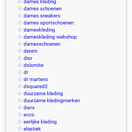
dames kleding
dames schoenen
dames sneakers
dames sportschoenen
dameskleding
dameskleding webshop
damesschoenen
denim
dior
dolomite
dr
dr martens
dsquared2
duurzame kleding
duurzame kledingmerken
dwrs
ecco
eerlijke kleding
elastiek