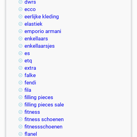
dwrs
ecco
eerlijke kleding
elastiek
emporio armani
enkellaars
enkellaarsjes
es
etq
extra
falke
fendi
fila
filling pieces
filling pieces sale
fitness
fitness schoenen
fitnessschoenen
flanel