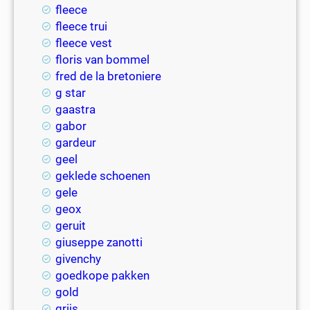
fleece
fleece trui
fleece vest
floris van bommel
fred de la bretoniere
g star
gaastra
gabor
gardeur
geel
geklede schoenen
gele
geox
geruit
giuseppe zanotti
givenchy
goedkope pakken
gold
grijs