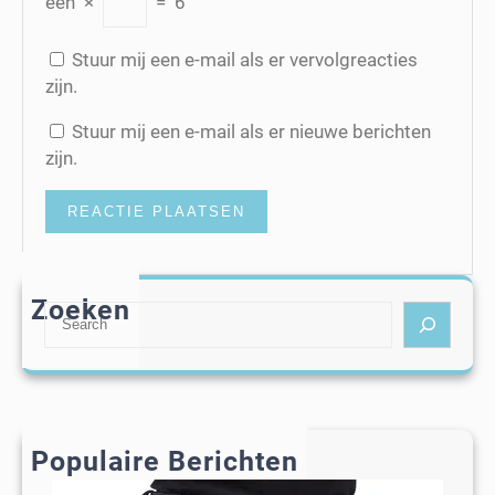
een
×
=
6
Stuur mij een e-mail als er vervolgreacties
zijn.
Stuur mij een e-mail als er nieuwe berichten
zijn.
Zoeken
S
e
a
r
c
h
Populaire Berichten