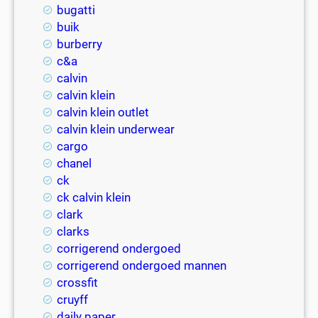
bugatti
buik
burberry
c&a
calvin
calvin klein
calvin klein outlet
calvin klein underwear
cargo
chanel
ck
ck calvin klein
clark
clarks
corrigerend ondergoed
corrigerend ondergoed mannen
crossfit
cruyff
daily paper