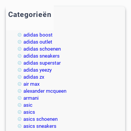
Categorieën
2018
adidas
adidas boost
adidas outlet
adidas schoenen
adidas sneakers
adidas superstar
adidas yeezy
adidas zx
air max
alexander mcqueen
armani
asic
asics
asics schoenen
asics sneakers