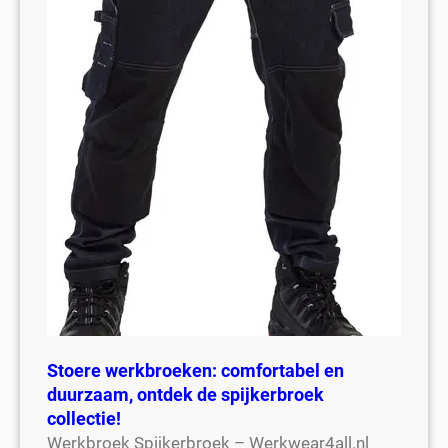
Stoere werkbroeken: comfortabel en
duurzaam, ontdek de spijkerbroek
collectie!
Werkbroek Spijkerbroek – Werkwear4all.nl