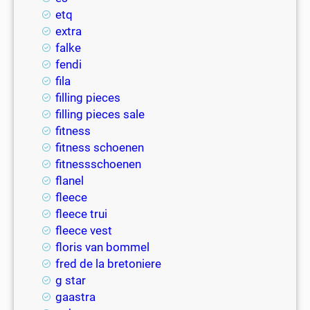
etq
extra
falke
fendi
fila
filling pieces
filling pieces sale
fitness
fitness schoenen
fitnessschoenen
flanel
fleece
fleece trui
fleece vest
floris van bommel
fred de la bretoniere
g star
gaastra