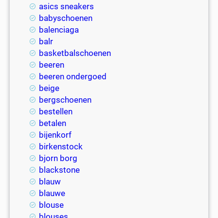
asics sneakers
babyschoenen
balenciaga
balr
basketbalschoenen
beeren
beeren ondergoed
beige
bergschoenen
bestellen
betalen
bijenkorf
birkenstock
bjorn borg
blackstone
blauw
blauwe
blouse
blouses