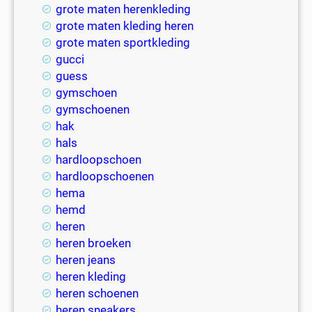
grote maten herenkleding
grote maten kleding heren
grote maten sportkleding
gucci
guess
gymschoen
gymschoenen
hak
hals
hardloopschoen
hardloopschoenen
hema
hemd
heren
heren broeken
heren jeans
heren kleding
heren schoenen
heren sneakers