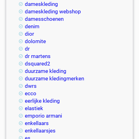
dameskleding
dameskleding webshop
damesschoenen
denim
dior
dolomite
dr
dr martens
dsquared2
duurzame kleding
duurzame kledingmerken
dwrs
ecco
eerlijke kleding
elastiek
emporio armani
enkellaars
enkellaarsjes
es