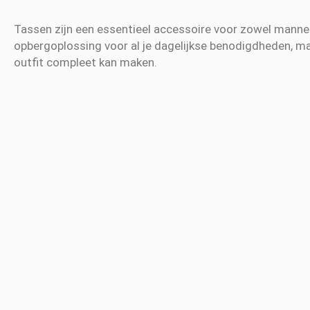
Tassen zijn een essentieel accessoire voor zowel mannen 
opbergoplossing voor al je dagelijkse benodigdheden, maa
outfit compleet kan maken.
Soorten Tassen
Er zijn talloze soorten tassen beschikbaar, elk ontworpe
Enkele populaire types zijn:
Schoudertas:
Ideaal voor dagelijks gebruik en bie
portemonnee, telefoon en sleutels.
Rugzak:
Perfect voor handsfree dragen en ideaal vo
Handtas:
Een chique optie die vaak wordt gebruikt 
Crossbody tas:
Comfortabel te dragen en perfect 
Tote bag:
Groot en ruim, ideaal voor boodschappen