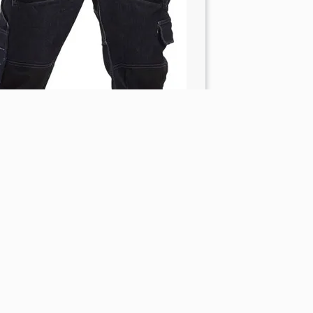
ere werkbroeken: comfortabel
duurzaam, ontdek de
jkerbroek collectie!