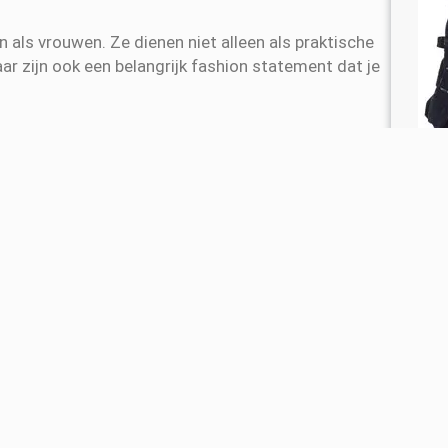
als vrouwen. Ze dienen niet alleen als praktische
r zijn ook een belangrijk fashion statement dat je
n voor specifieke doeleinden en gelegenheden.
dt voldoende ruimte voor essentials zoals
or werk, school of reizen.
bij formele gelegenheden of avondjes uit.
Sto
voor wanneer je wat minder mee wilt nemen.
en 
 doen of een dagje strand.
spi