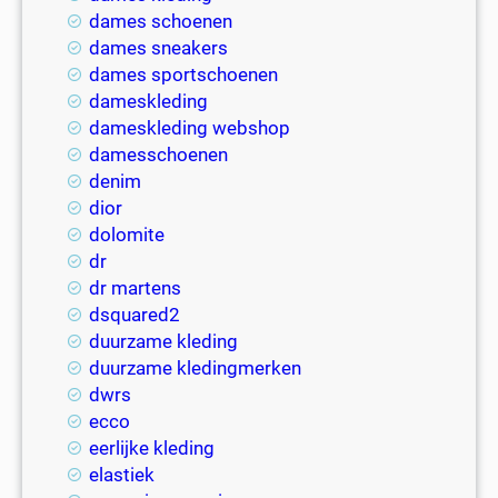
dames schoenen
dames sneakers
dames sportschoenen
dameskleding
dameskleding webshop
damesschoenen
denim
dior
dolomite
dr
dr martens
dsquared2
duurzame kleding
duurzame kledingmerken
dwrs
ecco
eerlijke kleding
elastiek