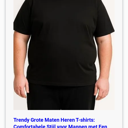
Trendy Grote Maten Heren T-shirts:
Comfortabele Stijl voor Mannen met Een