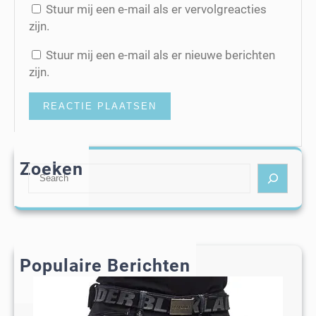
Stuur mij een e-mail als er vervolgreacties
zijn.
Stuur mij een e-mail als er nieuwe berichten
zijn.
Zoeken
S
e
a
r
c
h
Populaire Berichten