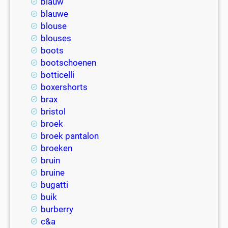
blauw
blauwe
blouse
blouses
boots
bootschoenen
botticelli
boxershorts
brax
bristol
broek
broek pantalon
broeken
bruin
bruine
bugatti
buik
burberry
c&a