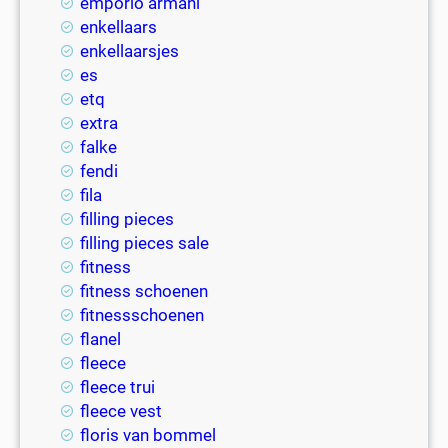
emporio armani
enkellaars
enkellaarsjes
es
etq
extra
falke
fendi
fila
filling pieces
filling pieces sale
fitness
fitness schoenen
fitnessschoenen
flanel
fleece
fleece trui
fleece vest
floris van bommel