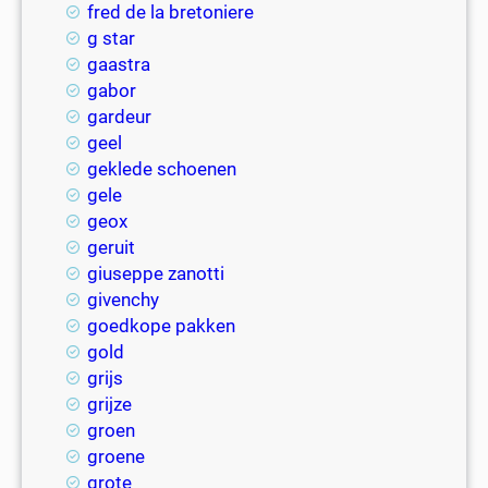
fred de la bretoniere
g star
gaastra
gabor
gardeur
geel
geklede schoenen
gele
geox
geruit
giuseppe zanotti
givenchy
goedkope pakken
gold
grijs
grijze
groen
groene
grote