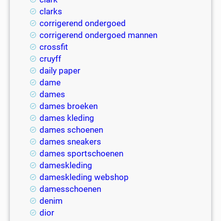
clarks
corrigerend ondergoed
corrigerend ondergoed mannen
crossfit
cruyff
daily paper
dame
dames
dames broeken
dames kleding
dames schoenen
dames sneakers
dames sportschoenen
dameskleding
dameskleding webshop
damesschoenen
denim
dior