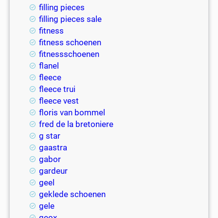
filling pieces
filling pieces sale
fitness
fitness schoenen
fitnessschoenen
flanel
fleece
fleece trui
fleece vest
floris van bommel
fred de la bretoniere
g star
gaastra
gabor
gardeur
geel
geklede schoenen
gele
geox