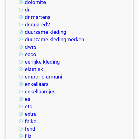
dolomite
dr
dr martens
dsquared2
duurzame kleding
duurzame kledingmerken
dwrs
ecco
eerlijke kleding
elastiek
emporio armani
enkellaars
enkellaarsjes
es
etq
extra
falke
fendi
fila